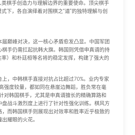
人类棋手创造力与理解边界的重要使命。顶尖棋手
模式下，各自演绎着对围棋之“道”的独特理解与创
本届巅峰对决，这一核心矛盾愈发凸显。中国军团
心棋手仍需扛起抗韩大旗。韩国则凭借申真谞的持
胜率）和朴廷桓等名将的稳定发挥，构建了强大的
上，中韩棋手直接对抗占比超过70%。业内专家
盘高强度较量，都如同在悬崖边舞蹈，胜负常在毫
，针对韩国棋手，尤其是申真谞擅长的精确算路和
中盘战斗激烈度上进行了针对性强化训练。棋风方
格，而韩国棋手则展现出对效率和胜率近乎极致的
撞出耀眼的火花。