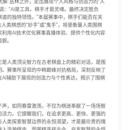
最优解”丛林之外，走出展现个人风格与创造力的“人
调：“AI是工具，棋手才是灵魂。最终决定胜负
棋道的独特领悟。”本届赛事中，棋手们能否在关
人类棋感的“妙手”或“鬼手”，将是衡量人类围棋
利用AI技术优化赛事直播体验、提供个性化内容
面貌。
它是人类顶尖智力在古老棋盘上的精彩对话，是围
明。赛事所呈现的中韩巅峰对抗格局，深刻反映了
AI辅助下展现的创造力与个性表达，揭示了围棋
子声，如同春雷激荡，不仅为棋迷奉献了一场场智
的活力。它提醒我们，在追求更高、更快、更强的
与人类探索智慧边界的永恒渴望，才是最珍贵的瑰
融入浩瀚棋史，而围棋连接古今、启发智慧的永恒