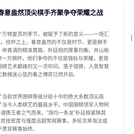
决春意盎然顶尖棋手齐聚争夺荣耀之战
个万物复苏的季节，被赋予了新的意义——一场汇
至。纹枰之上，春意盎然的不仅是时节，更是棋手
、申真谞的精准算路、朴廷桓的厚重均衡、井山裕
聚一方棋枰，他们争夺的不仅是锦标与荣耀，更是
围棋艺术巅峰的又一次叩问。落子铿锵，人类智慧
无数棋迷心弦的春之博弈已然开启。
了当前世界围棋等级分前十中的绝大多数顶尖高
了当今人类棋艺的最高水平。中国围棋领军人物柯
真谞携王者之气而来，“场均一条龙”朴廷桓紧随其
其竞技密度与强度远超常规赛事，多轮次单淘汰或
乎贯穿赛事始终。