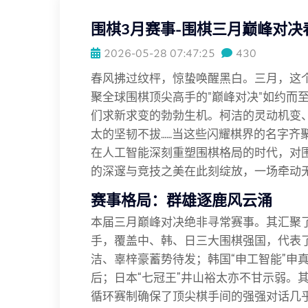
围棋3月赛事-围棋三月巅峰对
2026-05-28 07:47:25
430
春风拂过纹枰，惊蛰唤醒黑白。三月，这
聚全球围棋顶尖高手的"巅峰对决"如约而
们求新求变的勃勃生机。柯洁的灵动机变
太的坚韧不拔……当这些闪耀棋界的名字齐
在人工智能深刻重塑围棋格局的时代，对
的深邃与竞技之美在此刻绽放，一场牵动
赛事格局：群雄逐鹿风云涌
本届三月巅峰对决绝非寻常赛事。其汇聚
手，覆盖中、韩、日三大围棋强国，代表
洁、辜梓豪蓄势待发；韩国“申工智能”申
后；日本“七冠王”井山裕太亦不甘示弱。
循环赛制确保了顶尖棋手间的强强对话几