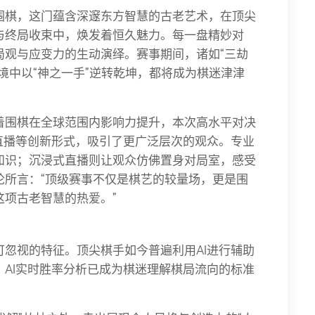
围棋，这门蕴含深邃东方智慧的古老艺术，在顶尖
与终局收束中，焕发着恒久魅力。每一盘精妙对
局观与应变力的生动演绎。赛事期间，诸如“三劫
境中以“神之一手”逆转乾坤，都将成为棋迷津津
着围棋在全球范围内影响力提升，本次高水平对决
直播等创新形式，吸引了更广泛层次的观众。专业
知识；沉浸式直播则让观众仿佛置身对局室，感受
论所言：“顶级赛事不仅是棋艺的较量场，更是围
项古老智慧的热爱。”
忽视的特征。顶尖棋手如今普遍利用AI进行辅助
AI实时胜率分析已成为棋迷理解棋局流向的标准