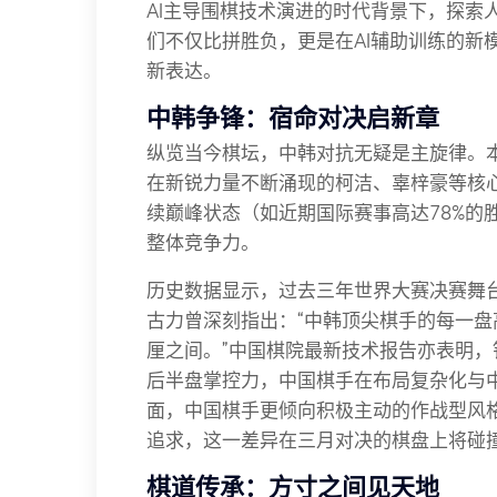
AI主导围棋技术演进的时代背景下，探索
们不仅比拼胜负，更是在AI辅助训练的新
新表达。
中韩争锋：宿命对决启新章
纵览当今棋坛，中韩对抗无疑是主旋律。
在新锐力量不断涌现的柯洁、辜梓豪等核
续巅峰状态（如近期国际赛事高达78%的
整体竞争力。
历史数据显示，过去三年世界大赛决赛舞台
古力曾深刻指出：“中韩顶尖棋手的每一
厘之间。”中国棋院最新技术报告亦表明
后半盘掌控力，中国棋手在布局复杂化与
面，中国棋手更倾向积极主动的作战型风
追求，这一差异在三月对决的棋盘上将碰
棋道传承：方寸之间见天地