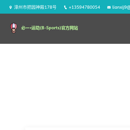
漳州市把园神殿178号
+13594780054
lianxij9
Home