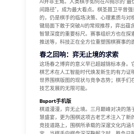
AI并非主角。人类棋手如何在AI揭示的“
间路径”，成为最大看点。棋圣聂卫平曾强
的，仍是棋手的临场决策、心理素质与对
键局面下敢于突破AI的常规推荐，弈出蕴含
智慧深度的重要标尺。赛事组织方也在探索
推送等，科技正在全方位重塑围棋赛事的
春之回响：弈无止境的求索
这场春之博弈的意义早已超越锦标本身。
棋艺术在人工智能时代焕发新生的有力证
世界围棋版图的现状与竞争态势；棋手们在
技艺发展的无限可能。
Bsport手机版
棋道漫漫，弈无止境。三月巅峰对决的落
慧盛宴，更为围棋这项古老艺术注入了新
竞技道路上，围棋所承载的深邃文化内涵
宝。当棋手向棋盘深深鞠躬之时，胜负已