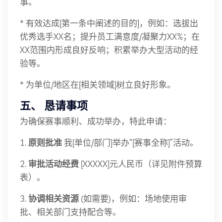
事。
* 有效达成[第一条中阐述的目的]，例如：选拔出
优秀选手XX名；提升员工满意度/凝聚力XX%；在
XX范围内形成良好反响；积累举办大型活动的经
验等。
* 为单位/地区在[相关领域]树立良好形象。
五、 恳请事项
为确保赛事顺利、成功举办，特此申请：
1.
原则批准
我[单位/部门]举办“[赛事全称]”活动。
2.
审批活动经费
[XXXXX]元人民币（详见附件预算
表）。
3.
协调相关资源
(如需要)，例如：场地使用审
批、相关部门支持配合等。