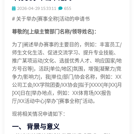
2026-04-29 15:33:11
655
# 关于举办[赛事全称]活动的申请书
尊敬的[上级主管部门名称/领导姓名]：
为了[阐述举办赛事的主要目的，例如：丰富员工/
师生文化生活、促进交流学习、提升专业技能、
推广某项运动/文化、选拔优秀人才、响应国家/地
方号召等]，活跃[单位/地区]氛围，增强[凝聚力/竞
争力/影响力]，我[单位/部门/协会名称，例如：XX
公司工会/XX学院团委/XX协会]拟于[XXXX]年[XX]月
[XX]日在[举办地点，例如：XX体育场/XX报告
厅/XX活动中心]举办“[赛事全称]”活动。
现将相关情况申请如下：
一、 背景与意义