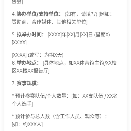
协会]
4.
协办单位/支持单位：
(如有，请填写) [例如：
赞助商、合作媒体、其他相关单位]
5.
拟举办时间：
[XXXX]年[XX]月[XX]日 (星期X)
[XX:XX]
[XX:XX] (或写：为期X天)
6.
举办地点：
[具体地点，如XX体育馆主馆/XX校
区XX楼XX报告厅]
7.
赛事规模：
* 预计参赛队伍/个人数量：[如：XX支队伍 / XX名
个人选手]
* 预计参与总人数（含工作人员、观众等）：
[如：约XXX人]