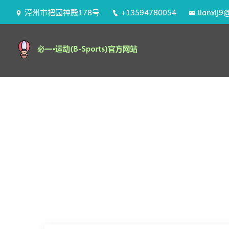
漳州市把园神殿178号
+13594780054
lianxij9