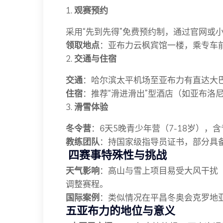
1.
观赛预约
采用“先到先得”免费预约制，通过官网或
领取地点
：亚布力云枫宾馆一楼，乘专车
2.
交通与住宿
交通
：哈尔滨太平机场至亚布力有直达大
住宿
：推荐“滑进滑出”型酒店（如亚布洛
3.
滑雪体验
冬令营
：6天5晚青少年营（7-18岁），
教练团队
：持国家级指导员证书，部分具
️
四赛事特殊性与挑战
天气影响
：高山与雪上项目易受大风干扰（
调整赛程。
国际案例
：类似情况在平昌冬奥会克罗地
五亚布力的地位与意义