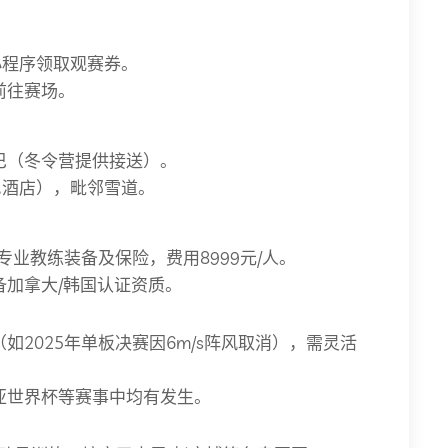
小程序领取观赛券。
前往赛场。
巴（冬令营提供接送）。
尼酒店），毗邻雪道。
含专业教练装备及保险，费用8999元/人。
备加拿大/韩国认证资质。
如2025年单板决赛因6m/s阵风取消），需灵活
亚世界杯等赛事中均有发生。