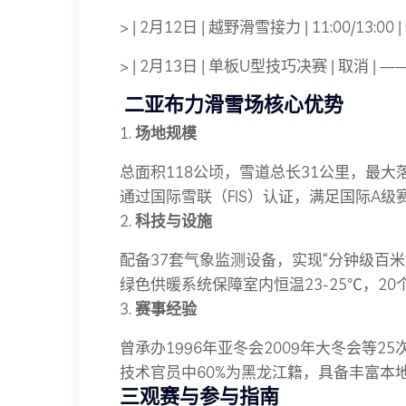
> | 2月12日 | 越野滑雪接力 | 11:00/13:00 | 9
> | 2月13日 | 单板U型技巧决赛 | 取消 | ——
️
二亚布力滑雪场核心优势
1.
场地规模
总面积118公顷，雪道总长31公里，最大
通过国际雪联（FIS）认证，满足国际A级
2.
科技与设施
配备37套气象监测设备，实现“分钟级百米
绿色供暖系统保障室内恒温23-25℃，2
3.
赛事经验
曾承办1996年亚冬会2009年大冬会等2
技术官员中60%为黑龙江籍，具备丰富本
三观赛与参与指南